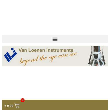
+ 31 (0)75 614 90 40
info@loeneninstruments.com
Contact
0
€
0,00