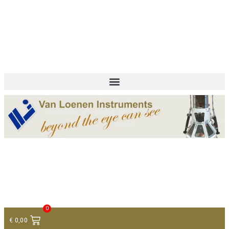
+ 31 (0)75 614 90 40
info@loeneninstruments.com
Contact
0
€
0,00