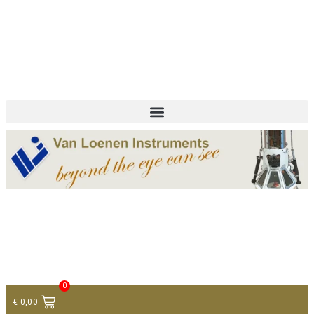
+ 31 (0)75 614 90 40
info@loeneninstruments.com
Contact
0
€
0,00